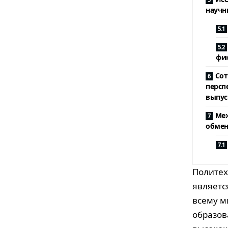
научн
фи
Сот
персп
выпус
Меж
обмен
Политех
являетс
всему м
образов