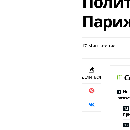
Полит
Пари
17 Мин. чтение
C
ДЕЛИТЬСЯ
Ист
разви
пр