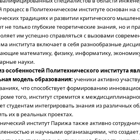
валифицированных специалистов в области инженер
 процесс в Политехническом институте основан на с
ческих традициях и развитии критического мышлени
т не только глубокие теоретические знания, но и пр
воляет им успешно справляться с вызовами совреме
ма института включает в себя разнообразные дисц
ающие математику, физику, информатику, экономик
арные науки.
з особенностей Политехнического института явл
ьная модель образования:
ученики активно участв
ваниях, что способствует формированию инноваци
Кроме того, институт стремится к междисциплинарно
ет студентам интегрировать знания из различных об
ть их в реальных проектах.
нический институт Парижа также активно сотруднич
енностью и научными организациями, что создает