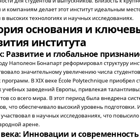
ости для студентов и выпускников. Близость к кру
 и компаниям делает этот институт идеальным место
 в высоких технологиях и научных исследованиях.
ория основания и ключев
вития института
к: Развитие и глобальное признани
году Наполеон Бонапарт реформировал структуру инст
твовало значительному увеличению числа студенто
программ. В XIX веке École Polytechnique приобрел с
 учебных заведений Европы, привлекая талантливы
нтов со всего мира. В этот период была внедрена сис
ов, что обеспечивало высокий уровень подготовки. 
 участвовал в научных исследованиях, что повысило 
родной арене.
 века: Инновации и современность