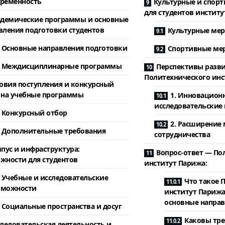
временность
Культурные и спор
для студентов институ
демические программы и основные
вления подготовки студентов
Культурные ме
Основные направления подготовки
Спортивные ме
Междисциплинарные программы
Перспективы разв
Политехнического инс
овия поступления и конкурсный
 на учебные программы
1. Инновацион
исследовательские
Конкурсный отбор
2. Расширение
Дополнительные требования
сотрудничества
пус и инфраструктура:
Вопрос-ответ — По
жности для студентов
институт Парижа:
Учебные и исследовательские
Что такое 
зможности
институт Парижа 
основные направ
Социальные пространства и досуг
Каковы тре
ледовательская деятельность и