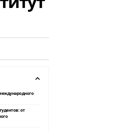
титут
международного
тудентов: от
ного