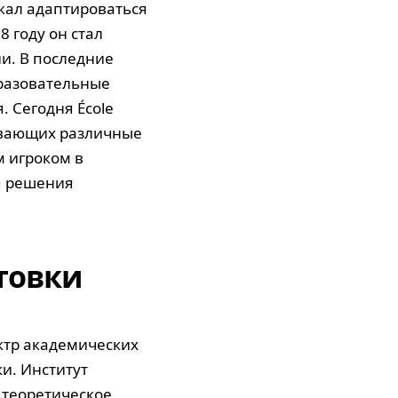
жал адаптироваться
 году он стал
и. В последние
бразовательные
 Сегодня École
ывающих различные
м игроком в
я решения
товки
ктр академических
и. Институт
 теоретическое