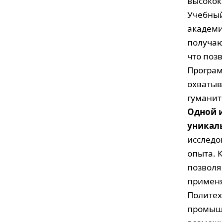
высокок
Учебный
академи
получаю
что поз
Програм
охватыв
гуманит
Одной и
уникал
исследо
опыта. 
позволя
применя
Политех
промышл