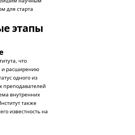
пнейшим научным
м для старта
ые этапы
е
итута, что
в и расширению
татус одного из
х преподавателей
тема внутренних
Институт также
его известность на