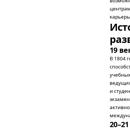
возможн
центрам
карьеры
Ист
раз
19 ве
В 1804 
способс
учебных 
ведущих
и студе
экзамен
активно
междуна
20–21