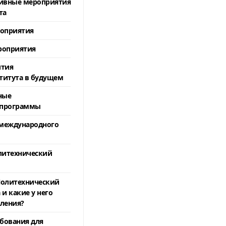
тивные мероприятия
та
роприятия
роприятия
ития
титута в будущем
ные
 программы
 международного
литехнический
Политехнический
и какие у него
ления?
бования для