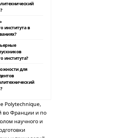
олитехнический
?
ь
о института в
ваниях?
рьерные
пускников
о института?
ожности для
дентов
олитехнический
?
e Polytechnique,
й во Франции и по
волом научного и
одготовки