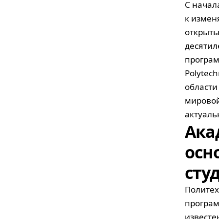
С начал
к измен
открыты
десятил
програм
Polytec
области
мировой
актуаль
Ака
осн
сту
Политех
програм
известе