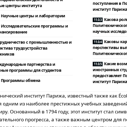
поступления в П
ые центры института
институт Парижа
Научные центры и лаборатории
Какова рол
Политехническог
Исследовательские программы и
научных исследо
нансирование
Каковы ка
рудничество с промышленностью и
перспективы вы
ектива трудоустройства
Политехническог
кников
Какие возм
дународные партнерства и
иностранных сту
ные программы для студентов
предоставляет П
Программы обмена
институт Парижа
нический институт Парижа, известный также как Écol
я одним из наиболее престижных учебных заведени
иру. Основанный в 1794 году, этот институт стал сим
ательного прогресса, а также важным центром для п