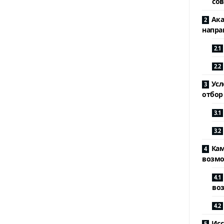
со
Ака
напра
Усл
отбор
Кам
возмо
во
Исс