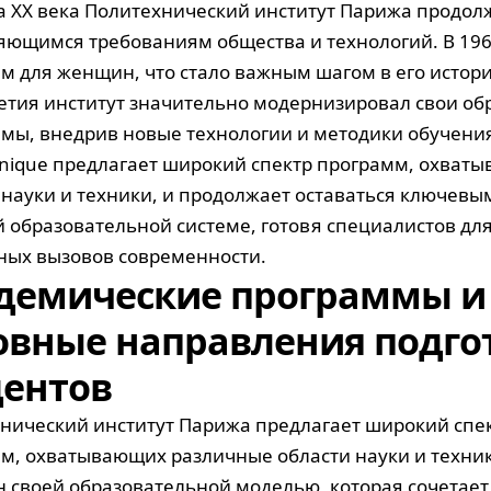
а XX века Политехнический институт Парижа продол
яющимся требованиям общества и технологий. В 1968
м для женщин, что стало важным шагом в его истори
етия институт значительно модернизировал свои о
мы, внедрив новые технологии и методики обучения.
hnique предлагает широкий спектр программ, охват
 науки и техники, и продолжает оставаться ключевы
 образовательной системе, готовя специалистов дл
ных вызовов современности.
демические программы и
овные направления подго
дентов
нический институт Парижа предлагает широкий спе
м, охватывающих различные области науки и техник
н своей образовательной моделью, которая сочетает