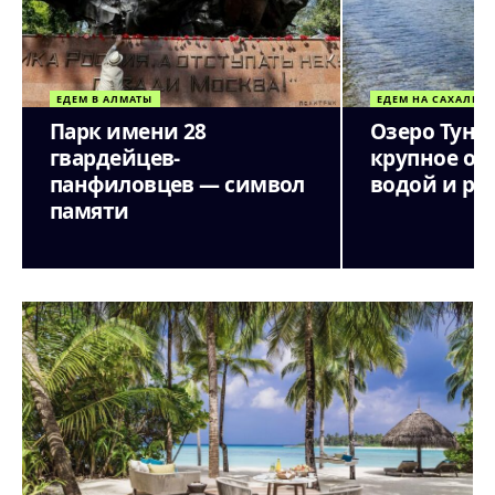
ЕДЕМ В АЛМАТЫ
ЕДЕМ НА САХАЛИН
Парк имени 28
Озеро Туна
гвардейцев-
крупное оз
панфиловцев — символ
водой и ры
памяти