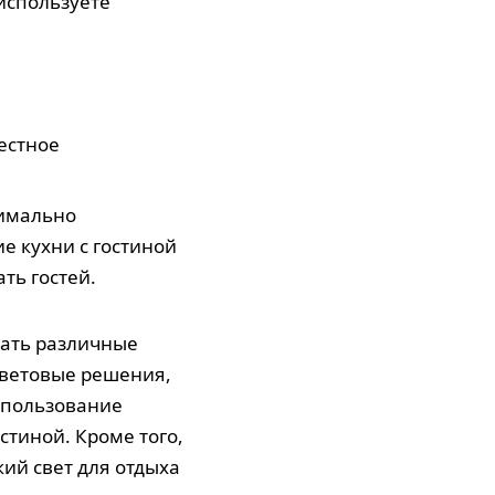
используете
естное
симально
е кухни с гостиной
ть гостей.
вать различные
цветовые решения,
использование
стиной. Кроме того,
ий свет для отдыха