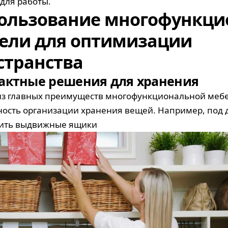
 для работы.
ользование многофункци
ели для оптимизации
странства
актные решения для хранения
з главных преимуществ многофункциональной мебе
ость организации хранения вещей. Например, под
тить выдвижные ящики