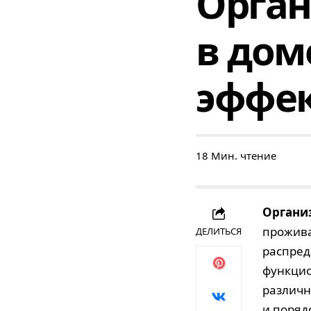
Орган
в дом
эффе
18 Мин. чтение
Организ
прожива
ДЕЛИТЬСЯ
распред
функцио
различн
и поряд