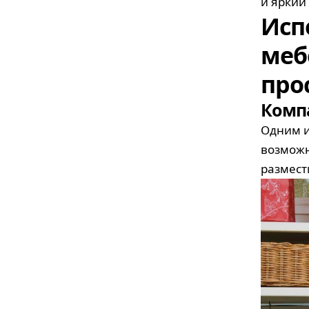
и яркий
Исп
меб
про
Комп
Одним и
возможн
размес