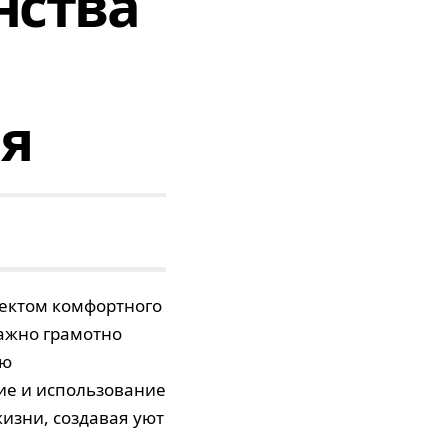
нства
я
ектом комфортного
ажно грамотно
ую
ие и использование
изни, создавая уют