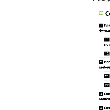
C
Пла
функц
по
Исп
мебел
Сов
мален
Соз