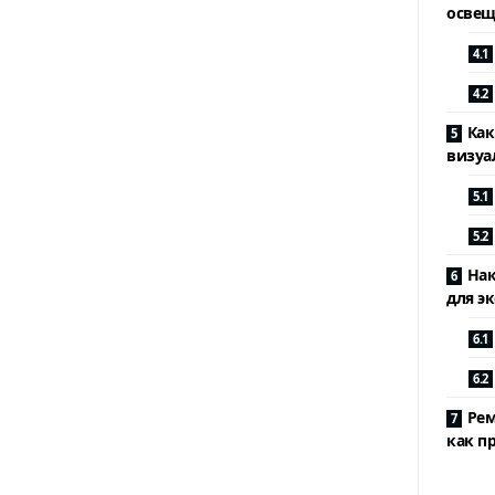
освещ
Как
визуа
Нак
для э
Рем
как п