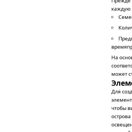
Прежде 
каждую 
Семе
Коли
Пред
времяп
На осно
соответ
может с
Элем
Для соз
элемент
чтобы в
острова
освещен