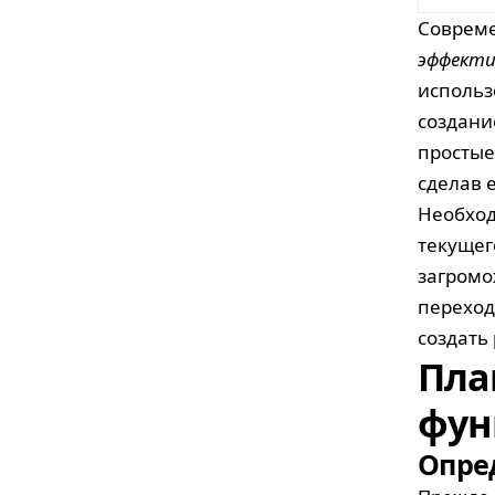
Совреме
эффекти
использ
создани
простые
сделав 
Необход
текущег
загромо
переход
создать
Пла
фун
Опре