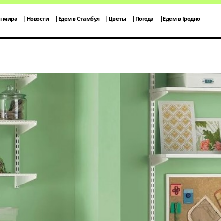
ы мира
Новости
Едем в Стамбул
Цветы
Погода
Едем в Гродно