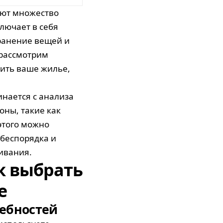
ают множество
лючает в себя
ранение вещей и
 рассмотрим
зить ваше жилье,
нается с анализа
оны, такие как
этого можно
 беспорядка и
ивания.
к выбрать
е
ребностей