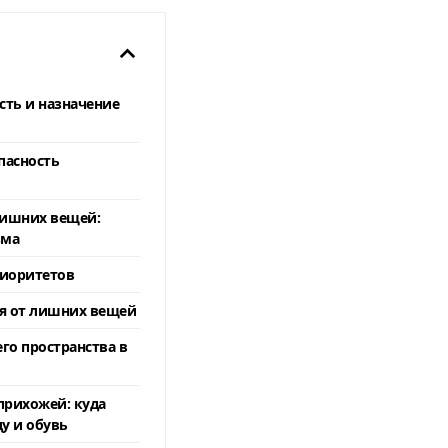
ть и назначение
пасность
лишних вещей:
зма
риоритетов
я от лишних вещей
го пространства в
прихожей: куда
у и обувь