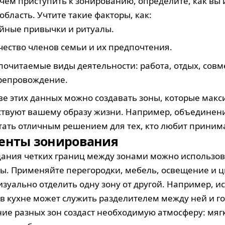
чем приступить к зонированию, определите, как вы 
область. Учтите такие факторы, как:
йные привычки и ритуалы.
чество членов семьи и их предпочтения.
почитаемые виды деятельности: работа, отдых, совм
репровождение.
ве этих данных можно создавать зоны, которые мак
ствуют вашему образу жизни. Например, объединени
тать отличным решением для тех, кто любит принима
енты зонирования
дания четких границ между зонами можно использо
ы. Применяйте перегородки, мебель, освещение и 
изуально отделить одну зону от другой. Например, 
 в кухне может служить разделителем между ней и го
ие разных зон создаст необходимую атмосферу: мягк