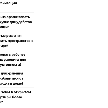
ганизация
ьно организовать
кухне для удобства
пищи?
тые решения
ить пространство в
тире?
зовать рабочее
х условиях для
уктивности?
 для хранения
избавиться от
рядка в доме?
ь зоны в открытом
артиры более
и?