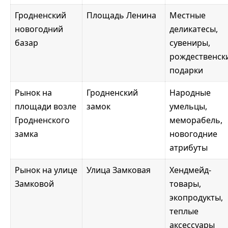
Гродненский
Площадь Ленина
Местные
новогодний
деликатесы,
базар
сувениры,
рождественск
подарки
Рынок на
Гродненский
Народные
площади возле
замок
умельцы,
Гродненского
меморабель,
замка
новогодние
атрибуты
Рынок на улице
Улица Замковая
Хендмейд-
Замковой
товары,
экопродукты,
теплые
аксессуары