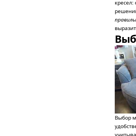
кресел:
решений
правиль
выразит
Выб
Выбор м
удобств
учитыва