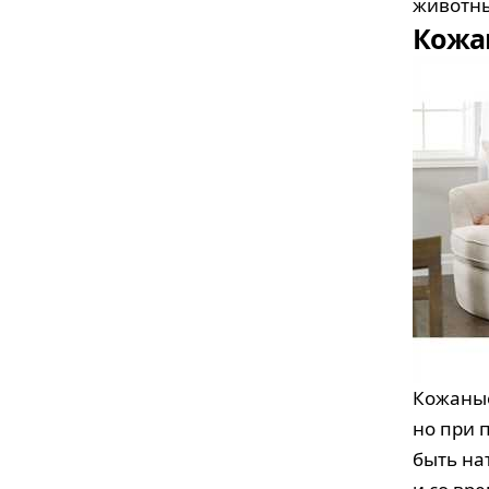
животн
Кожа
Кожаные
но при 
быть на