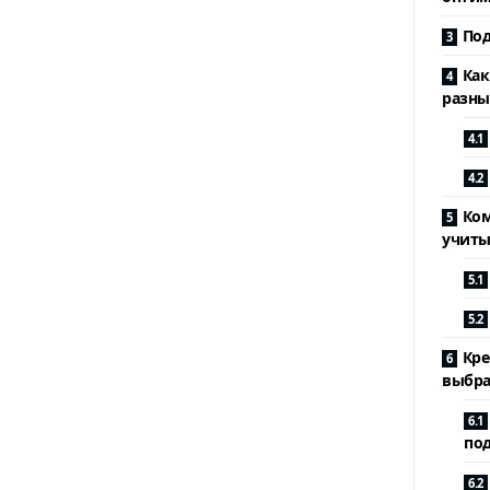
Под
Как
разны
Ком
учиты
Кре
выбра
по