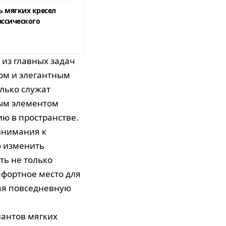
ь мягких кресел
ассического
 из главных задач
том и элегантным
олько служат
ным элементом
ю в пространстве.
 внимания к
о изменить
ть не только
мфортное место для
ая повседневную
антов мягких