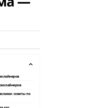
ома —
еклайнеров
реклайнеров
еслами: советы по
да это