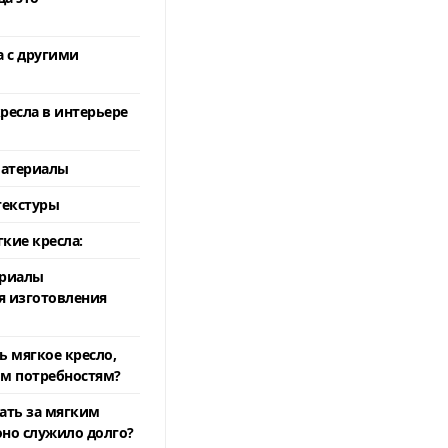
а с другими
ресла в интерьере
материалы
текстуры
кие кресла:
ериалы
я изготовления
ь мягкое кресло,
м потребностям?
ать за мягким
оно служило долго?