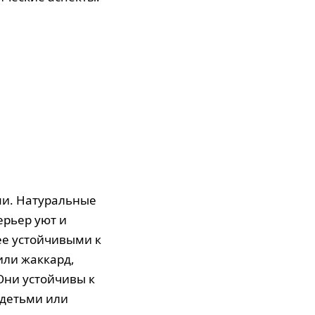
ми. Натуральные
ерьер уют и
ее устойчивыми к
или жаккард,
Они устойчивы к
 детьми или