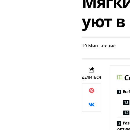
Мягки
уют в
19 Мин. чтение
C
ДЕЛИТЬСЯ
Выб
Раз
оптим