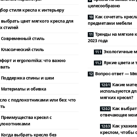
целесообразно
бор стиля кресла к интерьеру
Как сочетать кресл
 выбрать цвет мягкого кресла для
предметами мебели
х стилей
Тренды на мягкие к
Современный стиль
2023 года
Классический стиль
Экологичные 
форт и ergonomika: что важно
Яркие цвета и 
вать
Вопрос-ответ — Мяг
Поддержка спины и шеи
Какие мат
Материалы и обивка
используются дл
мягких кресел?
сло с подлокотниками или без: что
ть
Как выбрат
отвечающее мои
Преимущества кресел с
длокотниками
Как ухажив
креслом, чтобы 
Когда выбрать кресло без