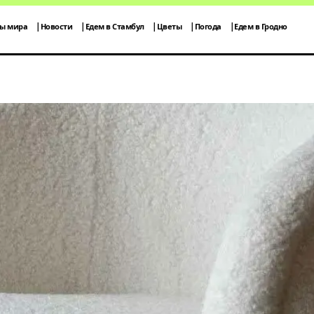
ты мира
Новости
Едем в Стамбул
Цветы
Погода
Едем в Гродно