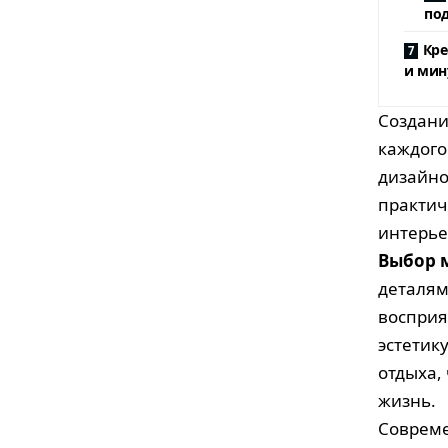
по
Кре
и мин
Создани
каждого
дизайно
практич
интерье
Выбор 
деталям
восприя
эстетик
отдыха,
жизнь.
Совреме