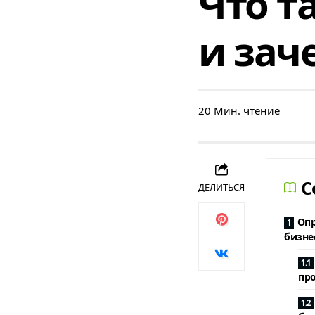
Что т
и зач
20 Мин. чтение
C
ДЕЛИТЬСЯ
Опр
бизне
пр