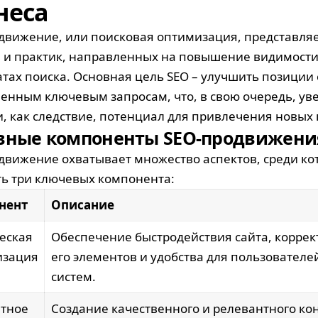
неса
движение, или поисковая оптимизация, представляе
 и практик, направленных на повышение видимости 
атах поиска. Основная цель SEO – улучшить позиции 
енным ключевым запросам, что, в свою очередь, ув
и, как следствие, потенциал для привлечения новых 
вные компоненты SEO-продвижени
движение охватывает множество аспектов, среди к
ь три ключевых компонента:
нент
Описание
еская
Обеспечение быстродействия сайта, коррек
изация
его элементов и удобства для пользователе
систем.
тное
Создание качественного и релевантного ко