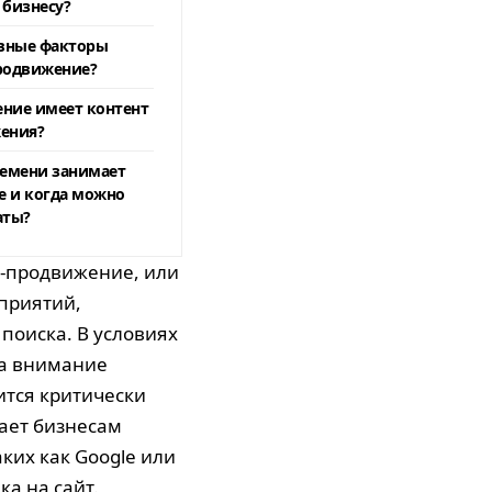
 бизнесу?
овные факторы
родвижение?
ение имеет контент
ения?
ремени занимает
е и когда можно
аты?
O-продвижение, или
приятий,
поиска. В условиях
за внимание
ится критически
ает бизнесам
ких как Google или
ка на сайт.