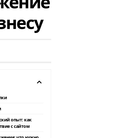
ижение
знесу
лки
и
ский опыт: как
вие с сайтом
жение: что нужно