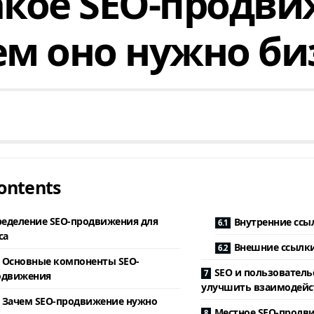
акое SEO-продв
ем оно нужно би
ontents
еделение SEO-продвижения для
Внутренние ссы
са
Внешние ссылк
Основные компоненты SEO-
SEO и пользователь
одвижения
улучшить взаимодейст
Зачем SEO-продвижение нужно
Местное SEO-продви