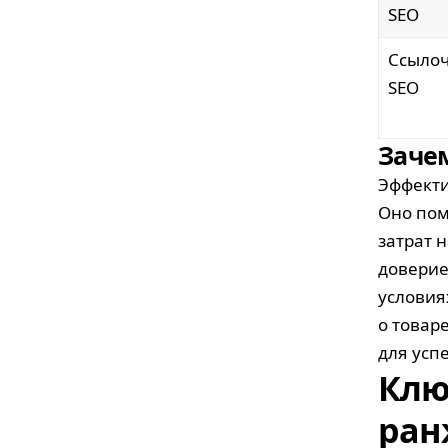
SEO
Ссыло
SEO
Заче
Эффекти
Оно пом
затрат 
доверие
условия
о товар
для усп
Клю
ран