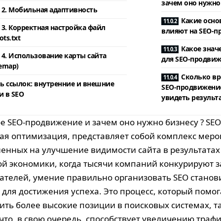
зачем оно нужно
2. Мобильная адаптивность
Какие осн
3. Корректная настройка файл
влияют на SEO-п
ots.txt
Какое знач
4. Использование карты сайта
для SEO-продвиж
temap)
Сколько в
ь ссылок: внутренние и внешние
SEO-продвижени
и в SEO
увидеть результ
ое SEO-продвижение и зачем оно нужно бизнесу ? SE
ая оптимизация, представляет собой комплекс меро
енных на улучшение видимости сайта в результатах 
й экономики, когда тысячи компаний конкурируют 
ателей, умение правильно организовать SEO станов
для достижения успеха. Это процесс, который помог
ить более высокие позиции в поисковых системах, та
 что, в свою очередь, способствует увеличению трафи