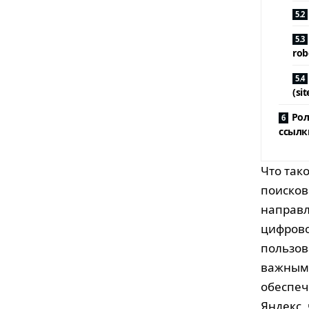
rob
(si
Рол
ссылк
Что так
поисков
направл
цифрово
пользов
важным 
обеспеч
Яндекс,