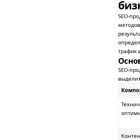
биз
SEO-про
методов
результ
определ
трафик 
Осно
SEO-про
выделит
Компо
Технич
оптим
Контен