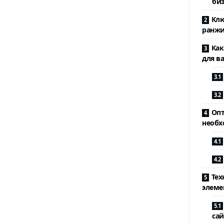
биз
Клю
ранжи
Как
для в
Опт
необх
Тех
элеме
сай