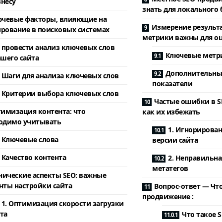
несу
знать для локального 
чевые факторы, влияющие на
Измерение результа
рование в поисковых системах
метрики важны для о
 провести анализ ключевых слов
Ключевые метри
ашего сайта
Дополнительны
Шаги для анализа ключевых слов
показатели
Критерии выбора ключевых слов
Частые ошибки в 
имизация контента: что
как их избежать
одимо учитывать
1. Игнорирова
Ключевые слова
версии сайта
Качество контента
2. Неправильна
метатегов
нические аспекты SEO: важные
нты настройки сайта
Вопрос-ответ — Что
продвижение :
1. Оптимизация скорости загрузки
та
Что такое 