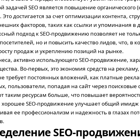
й задачей SEO является повышение органического 
 Это достигается за счет оптимизации контента, стру
нешних факторов, таких как ссылки и упоминания в д
сный подход к SEO-продвижению позволяет не толь
посетителей, но и повысить качество лидов, что, в к
 росту продаж и укреплению позиций на рынке.
неса, активно использующего SEO-продвижение, ха
ества. Во-первых, это экономия средств на рекламу
не требует постоянных вложений, как платные рекл
ых, пользователи, попадая на сайт через поисковые 
т таким ресурсам больше, что повышает вероятность
, хорошее SEO-продвижение улучшает общий имидж
ивая ее профессионализм и надежность в глазах п
в.
еделение SEO-продвижен