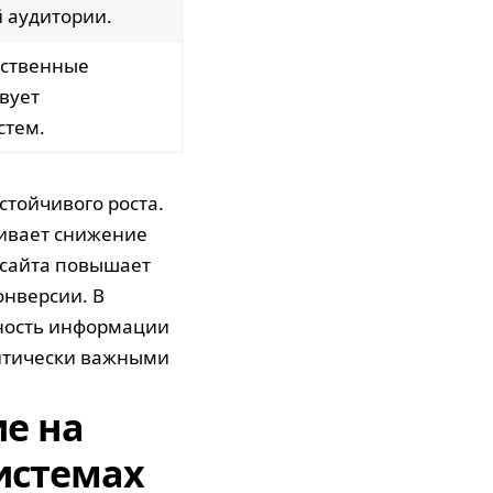
й аудитории.
ественные
вует
стем.
стойчивого роста.
ливает снижение
 сайта повышает
онверсии. В
пность информации
ритически важными
е на
истемах