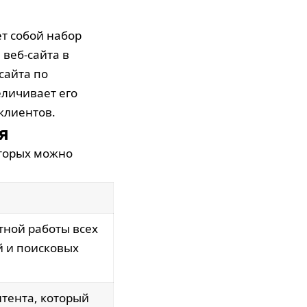
т собой набор
веб-сайта в
сайта по
еличивает его
клиентов.
я
оторых можно
тной работы всех
й и поисковых
нтента, который