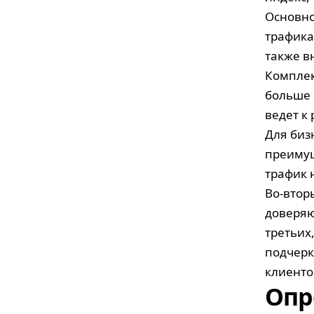
Основно
трафика.
также в
Комплек
больше 
ведет к
Для биз
преимущ
трафик 
Во-втор
доверяю
третьих
подчерк
клиенто
Опр