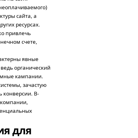
(неоплачиваемого)
ктуры сайта, а
ругих ресурсах.
ко привлечь
онечном счете,
рактерны явные
, ведь органический
амные кампании.
системы, зачастую
 конверсии. В-
 компании,
отенциальных
ия для